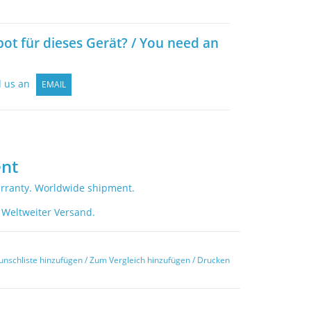
bot für dieses Gerät? / You need an
d us an
EMAIL
nt
rranty. Worldwide shipment.
 Weltweiter Versand.
unschliste hinzufügen
/
Zum Vergleich hinzufügen
/
Drucken