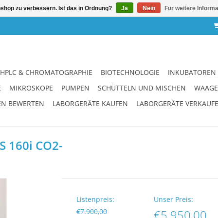
shop zu verbessern. Ist das in Ordnung?
Ja
Nein
Für weitere Inform
HPLC & CHROMATOGRAPHIE
BIOTECHNOLOGIE
INKUBATOREN
E
MIKROSKOPE
PUMPEN
SCHÜTTELN UND MISCHEN
WAAG
EN BEWERTEN
LABORGERÄTE KAUFEN
LABORGERÄTE VERKAUF
S 160i CO2-
Listenpreis:
Unser Preis:
€7.900,00
€5.950,00