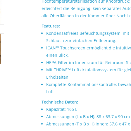
Hochtemperatursterilisation auf Knopfdruck:
erleichtert die Reinigung; kein separates Au
alle Oberflächen in der Kammer über Nacht de
Features:
Kondensatfreies Befeuchtungssystem: mit i
Schlauch zur einfachen Entleerung.
iCAN™ Touchscreen ermöglicht die intuitiv
einen Blick.
HEPA-Filter im Innenraum für Reinraum-Sta
Mit THRIVE™ Luftzirkulationssystem für gl
Erholzeiten.
Komplette Kontaminationskontrolle: bewähr
Luft.
Technische Daten:
Kapazität: 165 L
Abmessungen (L x B x H): 88 x 63.7 x 90 cm
Abmessungen (T x B x H) innen: 57.6 x 47 x