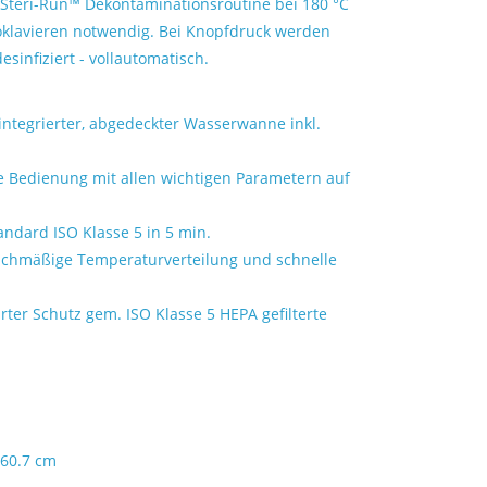
 Steri-Run™ Dekontaminationsroutine bei 180 °C
toklavieren notwendig. Bei Knopfdruck werden
sinfiziert - vollautomatisch.
ntegrierter, abgedeckter Wasserwanne inkl.
e Bedienung mit allen wichtigen Parametern auf
ndard ISO Klasse 5 in 5 min.
eichmäßige Temperaturverteilung und schnelle
ter Schutz gem. ISO Klasse 5 HEPA gefilterte
 60.7 cm