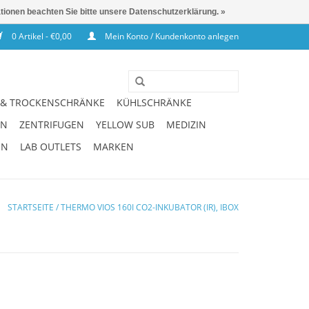
ationen beachten Sie bitte unsere Datenschutzerklärung. »
0 Artikel - €0,00
Mein Konto / Kundenkonto anlegen
 & TROCKENSCHRÄNKE
KÜHLSCHRÄNKE
EN
ZENTRIFUGEN
YELLOW SUB
MEDIZIN
EN
LAB OUTLETS
MARKEN
STARTSEITE
/
THERMO VIOS 160I CO2-INKUBATOR (IR), IBOX