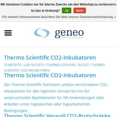
Wir benutzen Cookies nur für interne Zwecke um den Webshop zu verbessern.
Ist das in Ordnung?
Ja
Nein
0 Artikel - €0,00
Für weitere Informationen beachten Sie bitte unsere Datenschutzerklärung. »
Startseite
HPLC & Chromatographie
Biotechnologie
Thermo Scientific CO2-Inkubatoren
STARTSEITE
/
LAB OUTLETS
/
THERMO SCIENTIFIC OUTLET
/
THERMO
Inkubatoren &
SCIENTIFIC CO2-INKUBATOREN
Thermo Scientific CO2-Inkubatoren
Trockenschränke
Das Thermo Scientific Sortiment umfass verschiedene CO2-
Kühlschränke
Inkubatoren für den täglichen Einsatz bis hin für
anspruchsvolle Applikationen für IVF-Anwendungen oder
Arbeiten unter hypoxischen oder hyperbolischen
Laborgeräte
Bedingungen.
Thermo Scientific Heracell CO2-Brutschränke