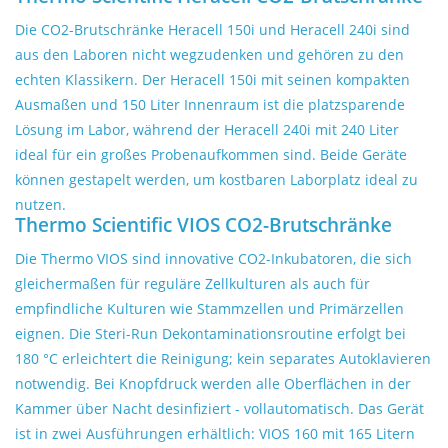
Mikroskope
Die CO2-Brutschränke Heracell 150i und Heracell 240i sind
aus den Laboren nicht wegzudenken und gehören zu den
Pumpen
echten Klassikern. Der Heracell 150i mit seinen kompakten
Ausmaßen und 150 Liter Innenraum ist die platzsparende
Schütteln und Mischen
Lösung im Labor, während der Heracell 240i mit 240 Liter
ideal für ein großes Probenaufkommen sind. Beide Geräte
Waagen
können gestapelt werden, um kostbaren Laborplatz ideal zu
nutzen.
Thermo Scientific VIOS CO2-Brutschränke
Zentrifugen
Die Thermo VIOS sind innovative CO2-Inkubatoren, die sich
gleichermaßen für reguläre Zellkulturen als auch für
Yellow Sub
empfindliche Kulturen wie Stammzellen und Primärzellen
eignen. Die Steri-Run Dekontaminationsroutine erfolgt bei
Medizin
180 °C erleichtert die Reinigung; kein separates Autoklavieren
notwendig. Bei Knopfdruck werden alle Oberflächen in der
Laborgeräten bewerten
Kammer über Nacht desinfiziert - vollautomatisch. Das Gerät
ist in zwei Ausführungen erhältlich: VIOS 160 mit 165 Litern