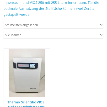
Laborgeräte kaufen
Innenraum und VIOS 250 mit 255 Litern Innenraum. Für die
optimale Ausnutzung der Stellfläche können zwei Geräte
gestapelt werden
Laborgeräte verkaufen
Lab Outlets
Marken
Thermo Scientific VIOS
160i CO2-Inkubator (IR),