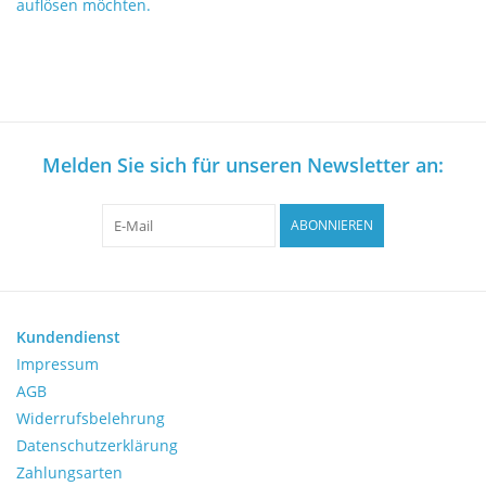
auflösen möchten.
Mikroskope
Pumpen
Schütteln und Mischen
Melden Sie sich für unseren Newsletter an:
Waagen
ABONNIEREN
Zentrifugen
Yellow Sub
Kundendienst
Impressum
Medizin
AGB
Widerrufsbelehrung
Laborgeräten bewerten
Datenschutzerklärung
Zahlungsarten