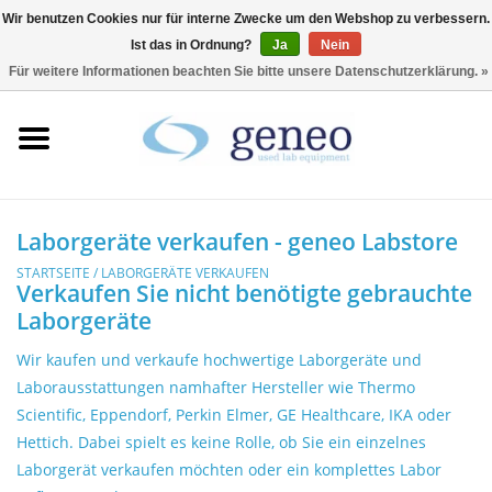
Wir benutzen Cookies nur für interne Zwecke um den Webshop zu verbessern.
Ist das in Ordnung?
Ja
Nein
0 Artikel - €0,00
Für weitere Informationen beachten Sie bitte unsere Datenschutzerklärung. »
Startseite
HPLC & Chromatographie
Biotechnologie
Laborgeräte verkaufen - geneo Labstore
STARTSEITE
/
LABORGERÄTE VERKAUFEN
Verkaufen Sie nicht benötigte gebrauchte
Inkubatoren &
Laborgeräte
Trockenschränke
Wir kaufen und verkaufe hochwertige Laborgeräte und
Kühlschränke
Laborausstattungen namhafter Hersteller wie Thermo
Scientific, Eppendorf, Perkin Elmer, GE Healthcare, IKA oder
Hettich. Dabei spielt es keine Rolle, ob Sie ein einzelnes
Laborgeräte
Laborgerät verkaufen möchten oder ein komplettes Labor