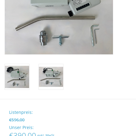
Mikroskope
Pumpen
Schütteln und Mischen
Waagen
Zentrifugen
Yellow Sub
Medizin
Listenpreis:
€596,00
Laborgeräten bewerten
Unser Preis:
€390,00
exkl. MwSt.