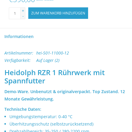
Laborgeräte kaufen
+
ZUM WARENKORB HINZUFÜGEN
-
Laborgeräte verkaufen
Lab Outlets
Informationen
Marken
Artikelnummer:
hei-501-11000-12
Verfügbarkeit:
Auf Lager
(2)
Heidolph RZR 1 Rührwerk mit
Spannfutter
Demo-Ware. Unbenutzt & originalverpackt. Top Zustand. 12
Monate Gewährleistung.
Technische Daten:
Umgebungstemperatur: 0-40 °C
Überhitzungsschutz (selbstzurücksetzend)
Drehzahlbereich: 35-250 / 280-2200 rpm