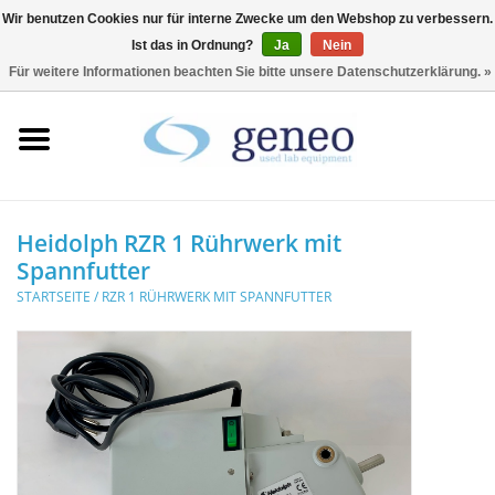
Wir benutzen Cookies nur für interne Zwecke um den Webshop zu verbessern.
Ist das in Ordnung?
Ja
Nein
0 Artikel - €0,00
Für weitere Informationen beachten Sie bitte unsere Datenschutzerklärung. »
Startseite
HPLC & Chromatographie
Biotechnologie
Heidolph RZR 1 Rührwerk mit
Spannfutter
Inkubatoren &
STARTSEITE
/
RZR 1 RÜHRWERK MIT SPANNFUTTER
Trockenschränke
Kühlschränke
Laborgeräte