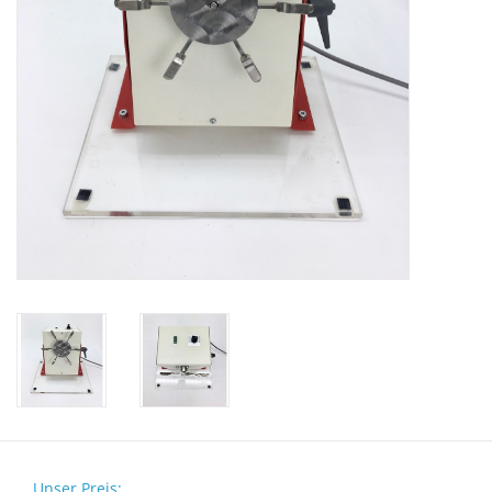
Mikroskope
Pumpen
Schütteln und Mischen
Waagen
Zentrifugen
Yellow Sub
Medizin
Laborgeräten bewerten
Unser Preis: