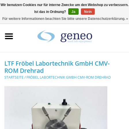
Wir benutzen Cookies nur für interne Zwecke um den Webshop zu verbessern.
Ist das in Ordnung?
Ja
Nein
0 Artikel - €0,00
Für weitere Informationen beachten Sie bitte unsere Datenschutzerklärung. »
Startseite
HPLC & Chromatographie
Biotechnologie
LTF Fröbel Labortechnik GmbH CMV-
ROM Drehrad
Inkubatoren &
STARTSEITE
/
FRÖBEL LABORTECHNIK GMBH CMV-ROM DREHRAD
Trockenschränke
Kühlschränke
Laborgeräte