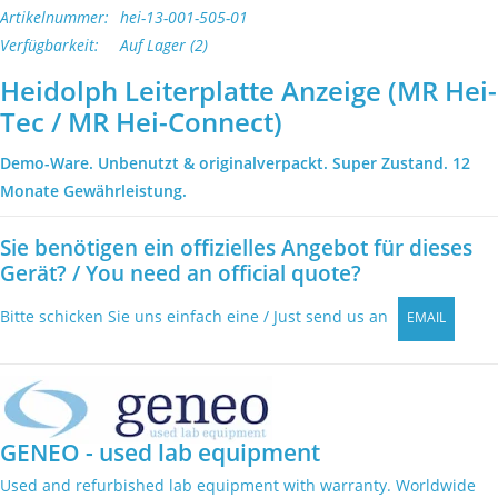
Laborgeräte kaufen
Artikelnummer:
hei-13-001-505-01
Verfügbarkeit:
Auf Lager
(2)
Laborgeräte verkaufen
Heidolph Leiterplatte Anzeige (MR Hei-
Tec / MR Hei-Connect)
Lab Outlets
Demo-Ware. Unbenutzt & originalverpackt. Super Zustand. 12
Monate Gewährleistung.
Marken
Sie benötigen ein offizielles Angebot für dieses
Gerät? / You need an official quote?
Bitte schicken Sie uns einfach eine / Just send us an
EMAIL
GENEO - used lab equipment
Used and refurbished lab equipment with warranty. Worldwide