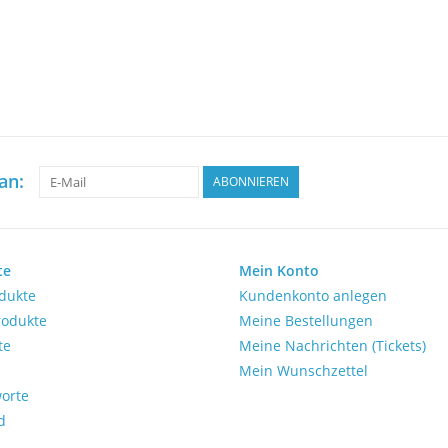
an:
ABONNIEREN
te
Mein Konto
odukte
Kundenkonto anlegen
rodukte
Meine Bestellungen
te
Meine Nachrichten (Tickets)
Mein Wunschzettel
orte
d