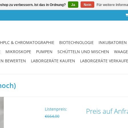
shop zu verbessern. Ist das in Ordnung?
Ja
Nein
Für weitere Inform
HPLC & CHROMATOGRAPHIE
BIOTECHNOLOGIE
INKUBATOREN
E
MIKROSKOPE
PUMPEN
SCHÜTTELN UND MISCHEN
WAAG
EN BEWERTEN
LABORGERÄTE KAUFEN
LABORGERÄTE VERKAUF
hoch)
Listenpreis:
Preis auf Anf
€664,00