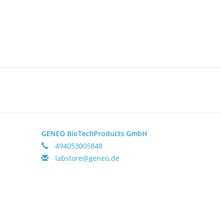
GENEO BioTechProducts GmbH
494053005848
labstore@geneo.de