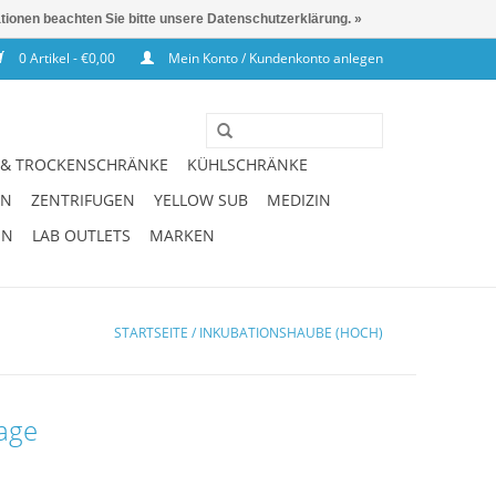
ationen beachten Sie bitte unsere Datenschutzerklärung. »
0 Artikel - €0,00
Mein Konto / Kundenkonto anlegen
 & TROCKENSCHRÄNKE
KÜHLSCHRÄNKE
EN
ZENTRIFUGEN
YELLOW SUB
MEDIZIN
EN
LAB OUTLETS
MARKEN
STARTSEITE
/
INKUBATIONSHAUBE (HOCH)
rage