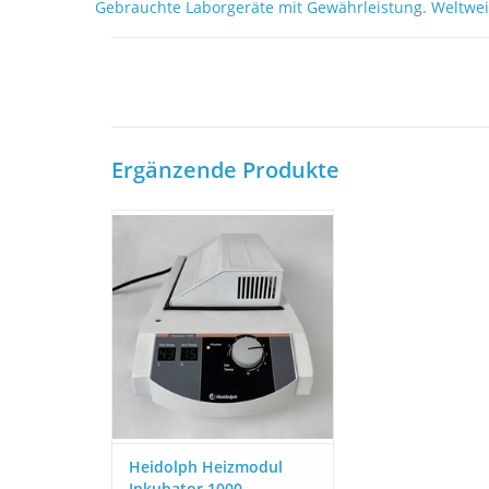
Gebrauchte Laborgeräte mit Gewährleistung. Weltwei
Ergänzende Produkte
Demo-Gerät. Unbenutzt &
original packaging. Super
Zustand - Super Preis. 12
Monate Gewährleistung. Hier
informieren und bestellen!
ZUM WARENKORB HINZUFÜGEN
Heidolph Heizmodul
Inkubator 1000