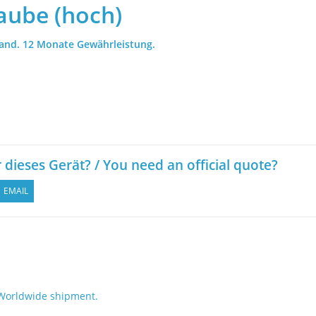
aube (hoch)
and. 12 Monate Gewährleistung.
r dieses Gerät? / You need an official quote?
EMAIL
 Worldwide shipment.