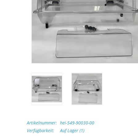
Artikelnummer:
hei-549-90030-00
Verfügbarkeit:
Auf Lager
(1)