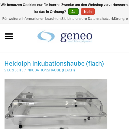
Wir benutzen Cookies nur für interne Zwecke um den Webshop zu verbessern.
Ist das in Ordnung?
Ja
Nein
0 Artikel - €0,00
Für weitere Informationen beachten Sie bitte unsere Datenschutzerklärung. »
Startseite
HPLC & Chromatographie
Biotechnologie
Heidolph Inkubationshaube (flach)
STARTSEITE
/
INKUBATIONSHAUBE (FLACH)
Inkubatoren &
Trockenschränke
Kühlschränke
Laborgeräte