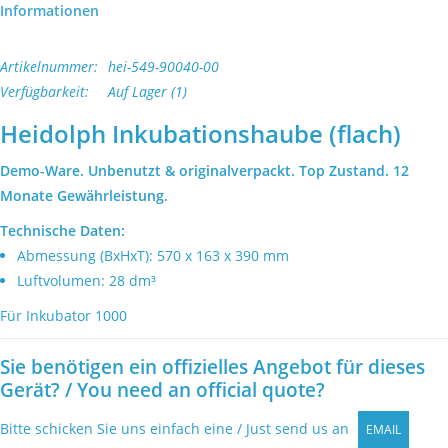
Laborgeräte kaufen
Informationen
Laborgeräte verkaufen
Artikelnummer:
hei-549-90040-00
Verfügbarkeit:
Auf Lager
(1)
Lab Outlets
Heidolph Inkubationshaube (flach)
Demo-Ware. Unbenutzt & originalverpackt. Top Zustand. 12
Marken
Monate Gewährleistung.
Technische Daten:
Abmessung (BxHxT): 570 x 163 x 390 mm
Luftvolumen: 28 dm³
Für Inkubator 1000
Sie benötigen ein offizielles Angebot für dieses
Gerät? / You need an official quote?
Bitte schicken Sie uns einfach eine / Just send us an
EMAIL