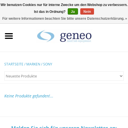
Wir benutzen Cookies nur für interne Zwecke um den Webshop zu verbessern.
Ist das in Ordnung?
Ja
Nein
0 Artikel - €0,00
Für weitere Informationen beachten Sie bitte unsere Datenschutzerklärung. »
Startseite
HPLC & Chromatographie
Biotechnologie
STARTSEITE
/
MARKEN
/
SONY
Inkubatoren &
Trockenschränke
Keine Produkte gefunden!...
Kühlschränke
Laborgeräte
Melden Sie sich für unseren Newsletter an: