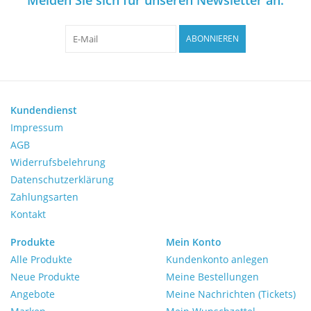
Mikroskope
ABONNIEREN
Pumpen
Schütteln und Mischen
Kundendienst
Waagen
Impressum
AGB
Widerrufsbelehrung
Zentrifugen
Datenschutzerklärung
Zahlungsarten
Yellow Sub
Kontakt
Medizin
Produkte
Mein Konto
Alle Produkte
Kundenkonto anlegen
Neue Produkte
Meine Bestellungen
Laborgeräten bewerten
Angebote
Meine Nachrichten (Tickets)