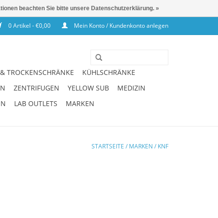
ationen beachten Sie bitte unsere Datenschutzerklärung. »
0 Artikel - €0,00
Mein Konto / Kundenkonto anlegen
 & TROCKENSCHRÄNKE
KÜHLSCHRÄNKE
EN
ZENTRIFUGEN
YELLOW SUB
MEDIZIN
EN
LAB OUTLETS
MARKEN
STARTSEITE
/
MARKEN
/
KNF