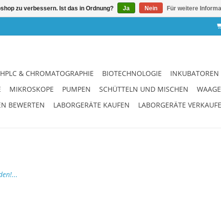
shop zu verbessern. Ist das in Ordnung?
Ja
Nein
Für weitere Inform
HPLC & CHROMATOGRAPHIE
BIOTECHNOLOGIE
INKUBATOREN
E
MIKROSKOPE
PUMPEN
SCHÜTTELN UND MISCHEN
WAAG
EN BEWERTEN
LABORGERÄTE KAUFEN
LABORGERÄTE VERKAUF
en!...