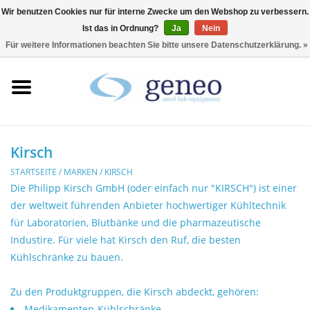
Wir benutzen Cookies nur für interne Zwecke um den Webshop zu verbessern.
Ist das in Ordnung?
Ja
Nein
0 Artikel - €0,00
Für weitere Informationen beachten Sie bitte unsere Datenschutzerklärung. »
Startseite
HPLC & Chromatographie
Biotechnologie
Kirsch
STARTSEITE
/
MARKEN
/
KIRSCH
Inkubatoren &
Die Philipp Kirsch GmbH (oder einfach nur "KIRSCH") ist einer
Trockenschränke
der weltweit führenden Anbieter hochwertiger Kühltechnik
für Laboratorien, Blutbänke und die pharmazeutische
Industire. Für viele hat Kirsch den Ruf, die besten
Kühlschränke
Kühlschränke zu bauen.
Laborgeräte
Zu den Produktgruppen, die Kirsch abdeckt, gehören:
Medikamenten-Kühlschränke,