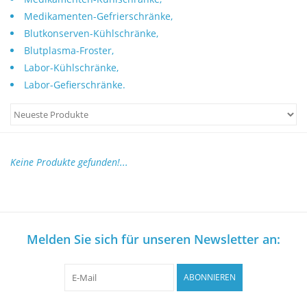
Mikroskope
Medikamenten-Gefrierschränke,
Blutkonserven-Kühlschränke,
Pumpen
Blutplasma-Froster,
Labor-Kühlschränke,
Schütteln und Mischen
Labor-Gefierschränke.
Waagen
Zentrifugen
Keine Produkte gefunden!...
Yellow Sub
Melden Sie sich für unseren Newsletter an:
Medizin
Laborgeräten bewerten
ABONNIEREN