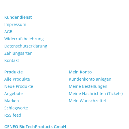
Laborgeräte kaufen
Kundendienst
Laborgeräte verkaufen
Impressum
AGB
Lab Outlets
Widerrufsbelehrung
Datenschutzerklärung
Marken
Zahlungsarten
Kontakt
Produkte
Mein Konto
Alle Produkte
Kundenkonto anlegen
Neue Produkte
Meine Bestellungen
Angebote
Meine Nachrichten (Tickets)
Marken
Mein Wunschzettel
Schlagworte
RSS feed
GENEO BioTechProducts GmbH