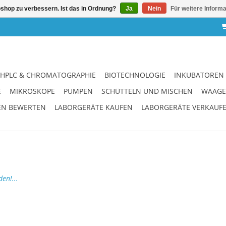
shop zu verbessern. Ist das in Ordnung?
Ja
Nein
Für weitere Inform
HPLC & CHROMATOGRAPHIE
BIOTECHNOLOGIE
INKUBATOREN
E
MIKROSKOPE
PUMPEN
SCHÜTTELN UND MISCHEN
WAAG
EN BEWERTEN
LABORGERÄTE KAUFEN
LABORGERÄTE VERKAUF
en!...