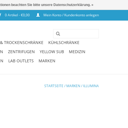
ationen beachten Sie bitte unsere Datenschutzerklärung. »
0 Artikel - €0,00
Mein Konto / Kundenkonto anlegen
 & TROCKENSCHRÄNKE
KÜHLSCHRÄNKE
EN
ZENTRIFUGEN
YELLOW SUB
MEDIZIN
EN
LAB OUTLETS
MARKEN
STARTSEITE
/
MARKEN
/
ILLUMINA