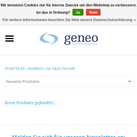
Wir benutzen Cookies nur für interne Zwecke um den Webshop zu verbessern.
Ist das in Ordnung?
Ja
Nein
0 Artikel - €0,00
Für weitere Informationen beachten Sie bitte unsere Datenschutzerklärung. »
Startseite
HPLC & Chromatographie
Biotechnologie
STARTSEITE
/
MARKEN
/
GE HEALTHCARE
Inkubatoren &
Trockenschränke
Keine Produkte gefunden!...
Kühlschränke
Laborgeräte
Melden Sie sich für unseren Newsletter an: