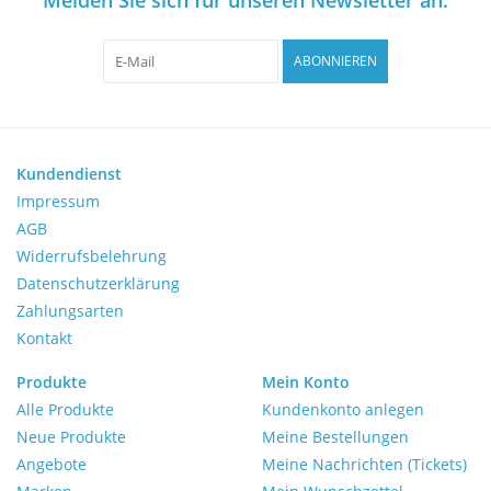
Mikroskope
ABONNIEREN
Pumpen
Schütteln und Mischen
Kundendienst
Waagen
Impressum
AGB
Widerrufsbelehrung
Zentrifugen
Datenschutzerklärung
Zahlungsarten
Yellow Sub
Kontakt
Medizin
Produkte
Mein Konto
Alle Produkte
Kundenkonto anlegen
Neue Produkte
Meine Bestellungen
Laborgeräten bewerten
Angebote
Meine Nachrichten (Tickets)