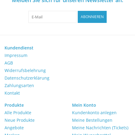
Mikroskope
ABONNIEREN
Pumpen
Schütteln und Mischen
Kundendienst
Waagen
Impressum
AGB
Widerrufsbelehrung
Zentrifugen
Datenschutzerklärung
Zahlungsarten
Yellow Sub
Kontakt
Medizin
Produkte
Mein Konto
Alle Produkte
Kundenkonto anlegen
Neue Produkte
Meine Bestellungen
Laborgeräten bewerten
Angebote
Meine Nachrichten (Tickets)