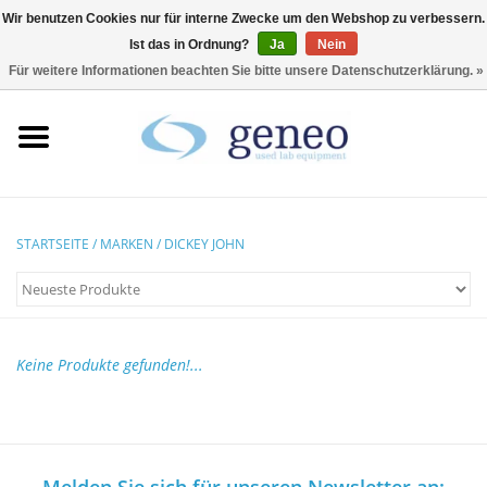
Wir benutzen Cookies nur für interne Zwecke um den Webshop zu verbessern.
Ist das in Ordnung?
Ja
Nein
0 Artikel - €0,00
Für weitere Informationen beachten Sie bitte unsere Datenschutzerklärung. »
Startseite
HPLC & Chromatographie
Biotechnologie
STARTSEITE
/
MARKEN
/
DICKEY JOHN
Inkubatoren &
Trockenschränke
Keine Produkte gefunden!...
Kühlschränke
Laborgeräte
Melden Sie sich für unseren Newsletter an: